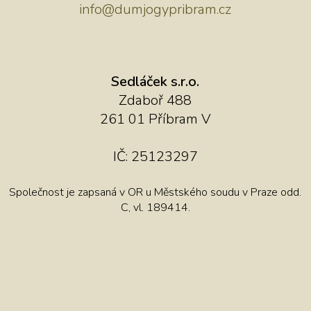
info@dumjogypribram.cz
Sedláček s.r.o.
Zdaboř 488
261 01 Příbram V
IČ: 25123297
Společnost je zapsaná v OR u Městského soudu v Praze odd.
C, vl. 189414.