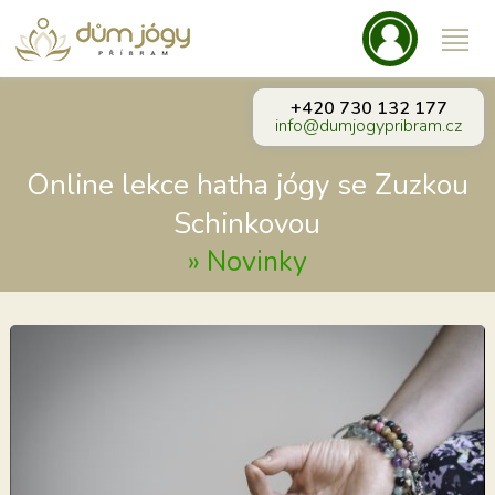
+420 730 132 177
info@dumjogypribram.cz
Online lekce hatha jógy se Zuzkou
Schinkovou
»
Novinky