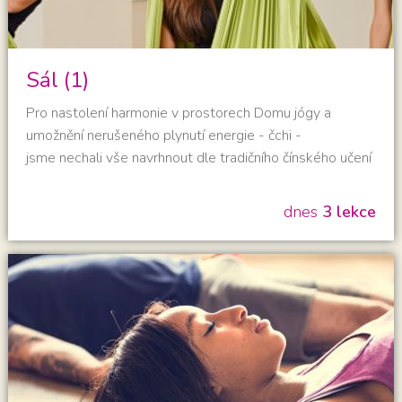
Sál (1)
Pro nastolení harmonie v prostorech Domu jógy a
umožnění nerušeného plynutí energie - čchi -
jsme nechali vše navrhnout dle tradičního čínského učení
Feng Shui. O čerstvý vzduch se během cvičení starají
vzduchotechnické jednotky s rekuperací vzduchu, a tak
dnes
3 lekce
by plný jógový dech měl být opravdu plný čerstvého
vzduchu a energie ;-) Pohodě při cvičení přispívá i
příjemná podlaha z dubového dřeva. Dokonalé zvukové
podbarvení lekcí zajišťuje zabudované profesionální
ozvučení. Připraveny …