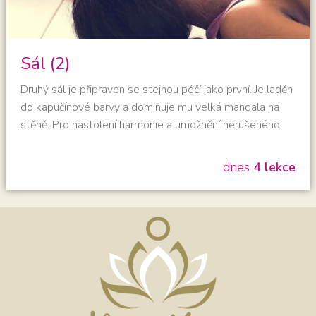
Sál (2)
Druhý sál je připraven se stejnou péčí jako první. Je laděn
do kapučínové barvy a dominuje mu velká mandala na
stěně. Pro nastolení harmonie a umožnění nerušeného
plynutí energie - čchi - jsme i zde nechali vše navrhnout
dle tradičního čínského učení Feng Shui. O čerstvý
dnes
4 lekce
vzduch se během cvičení starají vzduchotechnické
jednotky s rekuperací vzduchu, a tak by plný jógový
dech měl být opravdu plný čerstvého vzduchu a energie
;-) Pohodě při cvičení přispívá i příjemná podlaha z
dubového …