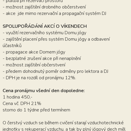
- platba při rezervaci prostorů
- možnost zajištění drobného občerstvení
- akce jde mimo rezervační a propagační systém DJ
SPOLUPOŘÁDÁNÍ AKCÍ O VÍKENDECH
- využití rezervačního systému Domu jógy
- zajištění placení přes systém Domu jógy a odbavení
účastníků
- propagace akce Domem jógy
- bezplatné zrušení akce při nenaplnění
- možnost zajištění občerstvení
- předem dohodnutý poměr odměny pro lektora a DJ
- DPH je na rozdíl od pronájmu 12%.
Cena pronájmu všední den dopoledne:
1 hodina 450,-
Cena vč. DPH 21%
storno do 1 týdne před termínem
O čerstvý vzduch se během cvičení starají vzduchotechnické
jednotky s rekuperací vzduchu, a tak by plný jógový dech měl