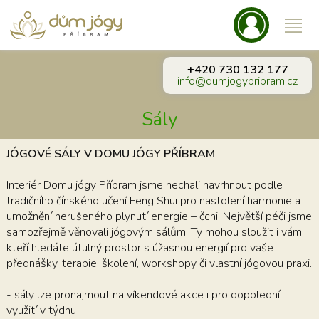
+420 730 132 177
info@dumjogypribram.cz
Sály
JÓGOVÉ SÁLY V DOMU JÓGY PŘÍBRAM
Interiér Domu jógy Příbram jsme nechali navrhnout podle
tradičního čínského učení Feng Shui pro nastolení harmonie a
umožnění nerušeného plynutí energie – čchi. Největší péči jsme
samozřejmě věnovali jógovým sálům. Ty mohou sloužit i vám,
kteří hledáte útulný prostor s úžasnou energií pro vaše
přednášky, terapie, školení, workshopy či vlastní jógovou praxi.
- sály lze pronajmout na víkendové akce i pro dopolední
využití v týdnu