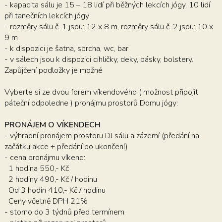
- kapacita sálu je 15 – 18 lidí při běžných lekcích jógy, 10 lidí
při tanečních lekcích jógy
- rozměry sálu č. 1 jsou: 12 x 8 m, rozměry sálu č. 2 jsou: 10 x
9 m
- k dispozici je šatna, sprcha, wc, bar
- v sálech jsou k dispozici cihličky, deky, pásky, bolstery.
Zapůjčení podložky je možné
Vyberte si ze dvou forem víkendového ( možnost připojit
páteční odpoledne ) pronájmu prostorů Domu jógy:
PRONÁJEM O VÍKENDECH
- výhradní pronájem prostoru DJ sálu a zázemí (předání na
začátku akce + předání po ukončení)
- cena pronájmu víkend:
1 hodina 550,- Kč
2 hodiny 490,- Kč / hodinu
Od 3 hodin 410,- Kč / hodinu
Ceny včetně DPH 21%
- storno do 3 týdnů před termínem