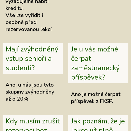
vyžadujeme nabití
kreditu.
Vše lze vyřídit i
osobně před
rezervovanou lekcí.
Mají zvýhodněný
Je u vás možné
vstup senioři a
čerpat
studenti?
zaměstnanecký
příspěvek?
Ano, u nás jsou tyto
skupiny zvýhodněny
Ano je možné čerpat
až o 20%.
příspěvek z FKSP.
Kdy musím zrušit
Jak poznám, že je
rezervaci bez
lekce už plně