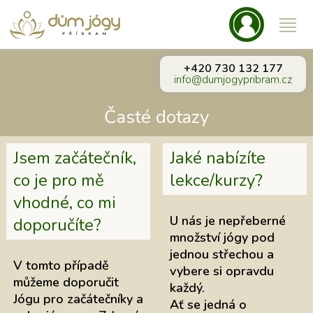
+420 730 132 177
info@dumjogypribram.cz
Časté dotazy
Jsem začátečník,
Jaké nabízíte
co je pro mě
lekce/kurzy?
vhodné, co mi
U nás je nepřeberné
doporučíte?
množství jógy pod
jednou střechou a
V tomto případě
vybere si opravdu
můžeme doporučit
každý.
Jógu pro začátečníky a
Ať se jedná o