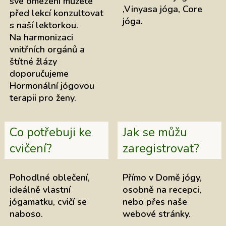
své omezení můžete
,Vinyasa jóga, Core
před lekcí konzultovat
jóga.
s naší lektorkou.
Na harmonizaci
vnitřních orgánů a
štítné žlázy
doporučujeme
Hormonální jógovou
terapii pro ženy.
Co potřebuji ke
Jak se můžu
cvičení?
zaregistrovat?
Pohodlné oblečení,
Přímo v Domě jógy,
ideálně vlastní
osobně na recepci,
jógamatku, cvičí se
nebo přes naše
naboso.
webové stránky.