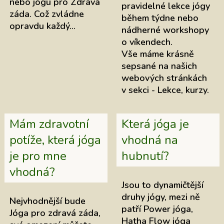
nebo jógu pro Zdravá
pravidelné lekce jógy
záda. Což zvládne
během týdne nebo
opravdu každý…
nádherné workshopy
o víkendech.
Vše máme krásně
sepsané na našich
webových stránkách
v sekci - Lekce, kurzy.
Mám zdravotní
Která jóga je
potíže, která jóga
vhodná na
je pro mne
hubnutí?
vhodná?
Jsou to dynamičtější
druhy jógy, mezi ně
Nejvhodnější bude
patří Power jóga,
Jóga pro zdravá záda,
Hatha Flow jóga