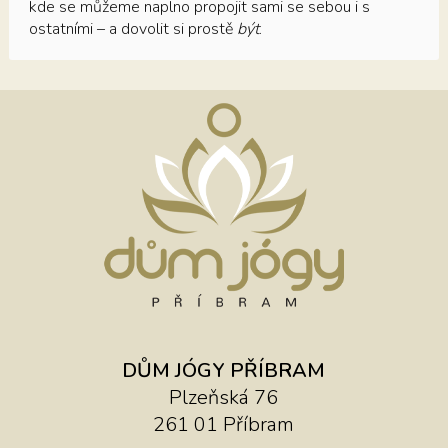
kde se můžeme naplno propojit sami se sebou i s
ostatními – a dovolit si prostě
být
.
DŮM JÓGY PŘÍBRAM
Plzeňská 76
261 01 Příbram