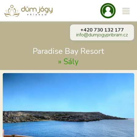
+420 730 132 177
info@dumjogypribram.cz
Paradise Bay Resort
»
Sály