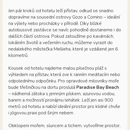
Jen pár kroků od hotelu leží přístav, odkud se snadno
dopravíme na sousední ostrovy Gozo a Comino – ideální
na výlety nebo procházky v přírodě. Díky blízké
autobusové zastávce se navíc pohodlně dostaneme i do
dalších částí ostrova. Pokud zatoužíme po kavárnách,
lokálním životě a večerním ruchu, můžeme vyrazit do
nedalekého městečka Mellieha, které je vzdálené jen 6
kilometrů.
Kousek od hotelu najdeme malou písečnou pláž s
výhledem na přístav, která zve k ranním meditacím nebo
odpolednímu odpočinku. Pro opravdové milovníky moře
bude třešničkou na dortu proslulá
Paradise Bay Beach
– nádherná zátoka s jemným pískem, azurovou vodou,
barem a možností pronájmu lehátek. Leží jen asi 900
metrů od hotelu a nabízí ideální prostor pro klidné chvíle
i jógovou praxi pod širým nebem.
Obklopeni mořem, sluncem a tichem, vytvoříme prostor,