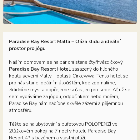
Paradise Bay Resort Malta – Oáza klidu a ideální
prostor pro jógu
Naším domovem se na pár dní stane čtyřhvězdičkový
Paradise Bay Resort Hotel
, zasazený do klidného
koutu severní Malty – oblasti Cirkewwa. Tento hotel se
pro nás stane ideálním útočištěm, kde zpomalíme,
zklidníme mysl a dopřejeme si čas jen pro sebe. Ať už se
sem vydáváme za jógou, odpočinkem nebo mořem,
Paradise Bay nám nabídne skvělé zázemí a příjemnou
atmosféru.
Těšte se na ubytování s bufetovou POLOPENZÍ ve
2lůžkovém pokoji na 7 nocí v hotelu Paradise Bay
Resort 4* s bazénem a vlastní pláží.