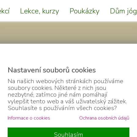
kcí
Lekce, kurzy
Poukázky
Dům jóg
Nastavení souborů cookies
Na našich webových stránkách používáme
soubory cookies. Některé z nich jsou
Hatha flow jóga
nezbytné, zatímco jiné nám pomáhají
vylepšit tento web a váš uživatelský zážitek.
vychází z hatha jógy a jej
Souhlasíte s používáním všech cookies?
jsou na vlně flow, tedy zp
Informace o cookies
Ochrana osobních údajů
Často se tento typ lekce
variacemi.
Lekce se hodí pro ty, jenž
Souhlasím