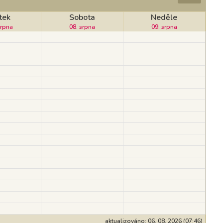
tek
Sobota
Neděle
srpna
08. srpna
09. srpna
aktualizováno: 06. 08. 2026 (07:46)