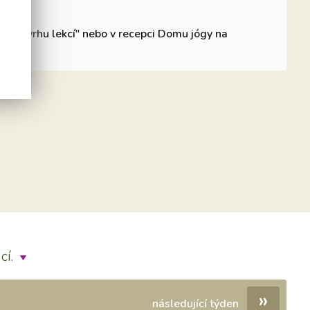
v "Rozvrhu lekcí" nebo v recepci Domu jógy na
2 177.
cí.
»
následující týden