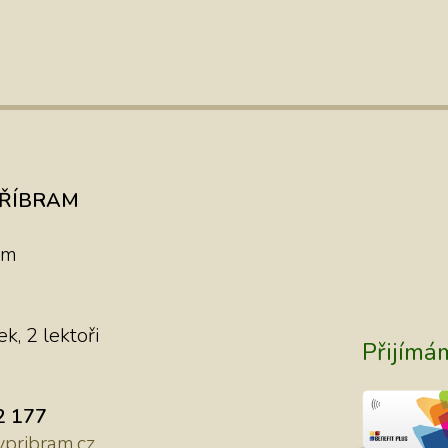
kolegyně, dnes profesionální fitness trenérka, začala s námi v do
PŘÍBRAM
am
k, 2 lektoři
Přijímá
2 177
pribram.cz