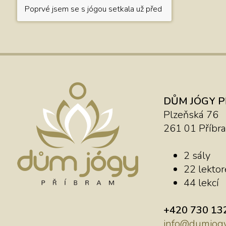
Poprvé jsem se s jógou setkala už před lety v práci, když 
DŮM JÓGY 
Plzeňská 76
261 01 Příbr
2 sály
22 lektore
44 lekcí
+420 730 13
info@dumjogy