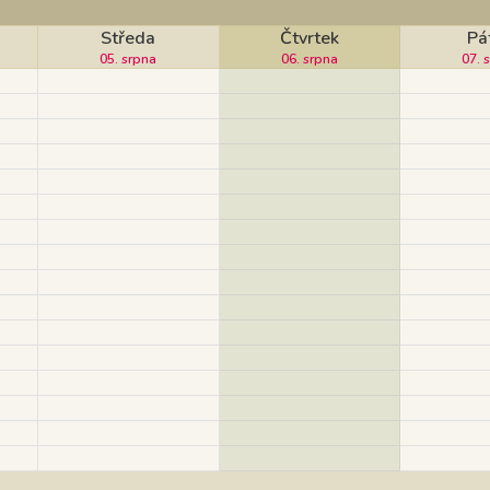
Středa
Čtvrtek
Pá
05. srpna
06. srpna
07. 