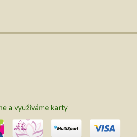
bě, vyhrazené pro oběd, cvičit powerjógu. Tehdy jsem to brala jako
me a využíváme karty