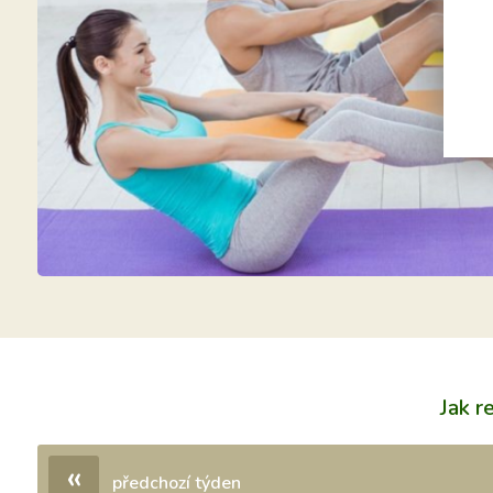
Jak r
«
předchozí týden