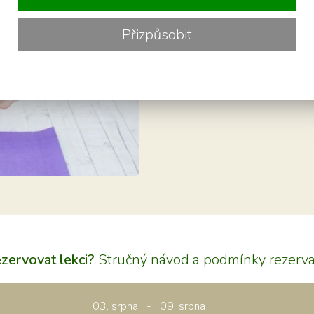
Přizpůsobit
Rezervujte si své místo 
telefonním čísle 730 13
ezervovat lekci?
Stručný návod a podmínky rezerva
03. srpna - 09. srpna