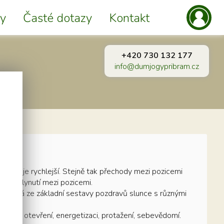
y
Časté dotazy
Kontakt
+420 730 132 177
info@dumjogypribram.cz
í tempo je rychlejší. Stejně tak přechody mezi pozicemi
ůsob plynutí mezi pozicemi.
 skládá ze základní sestavy pozdravů slunce s různými
 hledají otevření, energetizaci, protažení, sebevědomí.