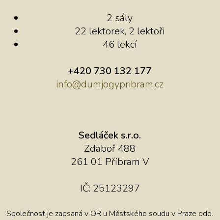
2 sály
22 lektorek, 2 lektoři
46 lekcí
+420 730 132 177
info@dumjogypribram.cz
Sedláček s.r.o.
Zdaboř 488
261 01 Příbram V
IČ: 25123297
Společnost je zapsaná v OR u Městského soudu v Praze odd.