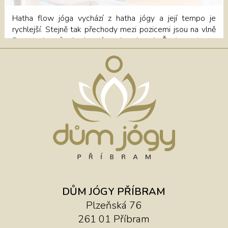
osvojí základy zdravého cvičení. S sebou: pohodlné
oblečení a z hygienických důvodů ponožky!!! Cviky jsou
Hatha flow jóga vychází z hatha jógy a její tempo je
velmi jednoduché a zvládne je opravdu každý, ať už je mu
rychlejší. Stejně tak přechody mezi pozicemi jsou na vlně
5 či 100 let :) Těším se na vás Lucka Rezervujte si své
flow, tedy způsob plynutí mezi pozicemi. Často se tento
místo v "Rozvrhu lekcí" nebo v recepci Domu jógy na
typ lekce skládá ze základní sestavy pozdravů slunce s
telefonním čísle 730 132 177. Platbu lze provést on-
různými variacemi. Lekce se hodí pro ty, jenž
line při rezervaci nebo klasickým bankovním převodem
hledají otevření, energetizaci, protažení, sebevědomí.
(podklady obdržíte po rezervaci). Částka je splatná do 4
Rezervujte si své místo v "Rozvrhu lekcí" nebo v recepci
dnů od obdržení podkladu pro platbu. V případě, že
Domu jógy na telefonním čísle 730 132 177.
nebude tato platba uhrazena ve lhůtě 4 dnů po obdržení
podkladu pro platbu, bude vaše rezervace zrušena. Dále
je možné kurz uhradit hotově nebo platební kartou v
recepci Domu jógy Příbram.
DŮM JÓGY PŘÍBRAM
Plzeňská 76
261 01 Příbram