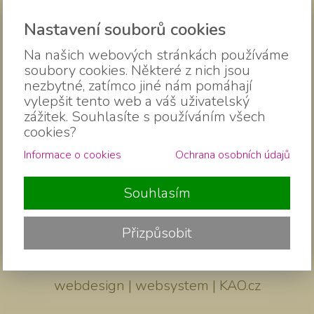
Ochrana osobních údajů
Nastavení souborů cookies
Všeobecné obchodní podmínky
Na našich webových stránkách používáme
soubory cookies. Některé z nich jsou
nezbytné, zatímco jiné nám pomáhají
vylepšit tento web a váš uživatelský
zážitek. Souhlasíte s používáním všech
cookies?
Informace o cookies
Ochrana osobních údajů
Souhlasím
Přizpůsobit
2018 ....... 2026 ©
dumjogypribram.cz
webdesign | websystem | KAO.cz