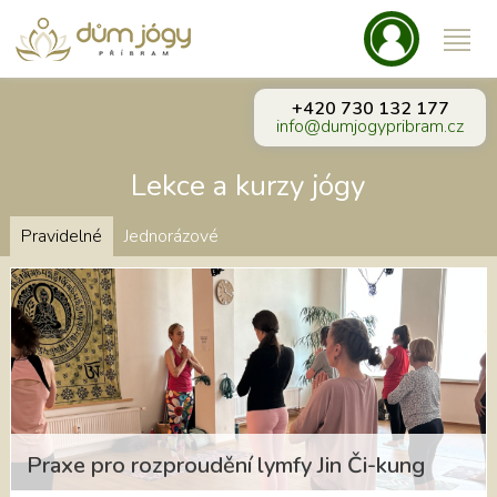
+420 730 132 177
info@dumjogypribram.cz
Lekce a kurzy jógy
Pravidelné
Jednorázové
Praxe pro rozproudění lymfy Jin Či-kung