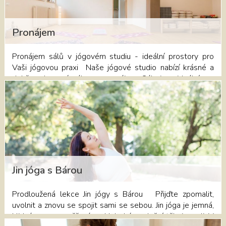
si své místo v "Rozvrhu
lekcí" https://dumjogypribram.cz/#rozvrh-lekci nebo v
recepci Domu jógy na telefonním čísle 730 132 177.
Pronájem
Pronájem sálů v jógovém studiu - ideální prostory pro
Vaši jógovou praxi Naše jógové studio nabízí krásné a
dobře vybavené sály pro pronájem. Sály jsou ideální pro
jednotlivce, instruktory jógy a skupiny hledající klidné a
pohodlné prostředí pro cvičení jógy, přednášky, terapie i
workshopy. Máte-li také zájem o pronájem sálu, zjistěte
více informací zde nebo kontaktujte recepci.
Jin jóga s Bárou
Prodloužená lekce Jin jógy s Bárou Přijďte zpomalit,
uvolnit a znovu se spojit sami se sebou. Jin jóga je jemná,
klidná praxe zaměřená na hluboké uvolnění těla i mysli. V