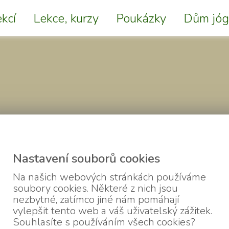
kcí
Lekce, kurzy
Poukázky
Dům jóg
Nastavení souborů cookies
Na našich webových stránkách používáme
soubory cookies. Některé z nich jsou
nezbytné, zatímco jiné nám pomáhají
vylepšit tento web a váš uživatelský zážitek.
Souhlasíte s používáním všech cookies?