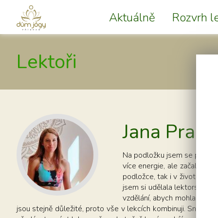
Aktuálně
Rozvrh le
Lektoři
Jana Pražá
Na podložku jsem se poprvé d
více energie, ale začala js
podložce, tak i v životě. Po
jsem si udělala lektorský ku
vzdělání, abych mohla co nej
jsou stejně důležité, proto vše v lekcích kombinuji. Snažím s