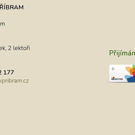
PŘÍBRAM
am
k, 2 lektoři
Přijímá
2 177
pribram.cz