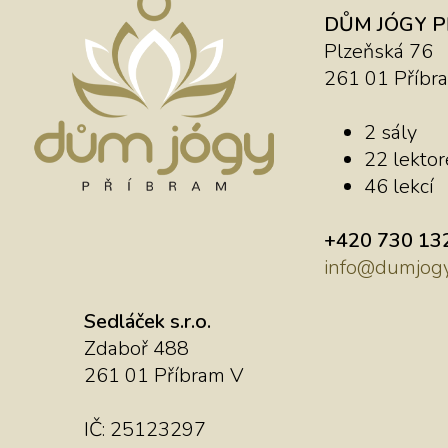
DŮM JÓGY 
Plzeňská 76
261 01 Příbr
2 sály
22 lektore
46 lekcí
+420 730 13
info@dumjogy
Sedláček s.r.o.
Zdaboř 488
261 01 Příbram V
IČ: 25123297