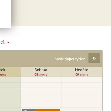
cí.
»
následující týden
tek
Sobota
Neděle
srpna
08. srpna
09. srpna