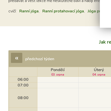
předávat a vést lekce mě neskutečně baví a nabíjí energií. 
cvičí:
Ranní jóga
,
Ranní protahovací jóga
,
Jóga pro zdr
Jak r
«
předchozí týden
Pondělí
Úterý
03. srpna
04. srpna
06:00
07:00
08:00