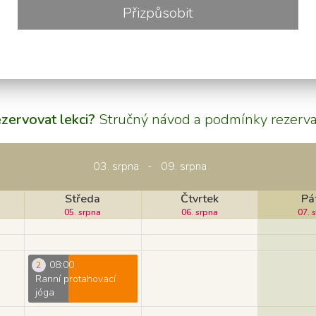
Těším se na Vás! Namaste!
Přizpůsobit
avá záda
,
Power jóga i pro začátečníky
ezervovat lekci?
Stručný návod a podmínky rezerva
03. srpna - 09. srpna
Středa
Čtvrtek
Pá
05. srpna
06. srpna
07. 
08:00
2
Ranní protahovací
jóga