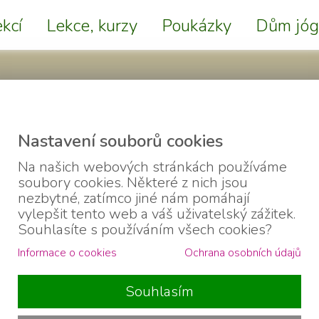
kcí
Lekce, kurzy
Poukázky
Dům jóg
Nastavení souborů cookies
Na našich webových stránkách používáme
soubory cookies. Některé z nich jsou
ková
nezbytné, zatímco jiné nám pomáhají
vylepšit tento web a váš uživatelský zážitek.
ostala v roce 2015, kdy jsem zjistila, že jóga není jen o tělesném
Souhlasíte s používáním všech cookies?
em objevovat kouzlo přítomného okamžiku. Vnímala jsem sladění po
Informace o cookies
Ochrana osobních údajů
stupně se jóga stala nedílnou součástí mého života. Časem mi došl
rz, poté navazoval kurz ashtanga a vinyasa jógy pro lektory, nesp
Souhlasím
více předat vám :-) Preferuji dynamičtější styly jógy, takže se na
e, aby klienti z mých lekci odcházeli spokojeni, příjemně naladěni