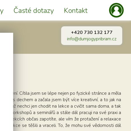
y
Časté dotazy
Kontakt
+420 730 132 177
info@dumjogypribram.cz
 cvičení. Cítila jsem se lépe nejen po fyzické stránce a měla
hybu s dechem a začala jsem být více kreativní, a to jak na
o, že už nechci jen chodit na lekce a cvičit sama doma, a tak
očet workshopů a seminářů a stále dál pracuji na své praxi a
 mých lekcích občas zapotíte, ale vím že protažení a relaxace
 a na lekce se těšili a vraceli. To, že mohu své vědomosti dál