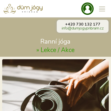
+420 730 132 177
info@dumjogypribram.cz
Ranní jóga
»
Lekce / Akce