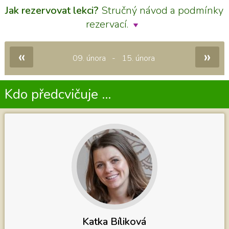
Jak rezervovat lekci?
Stručný návod a podmínky
rezervací.
«
»
09. února - 15. února
Kdo předcvičuje ...
Katka Bíliková