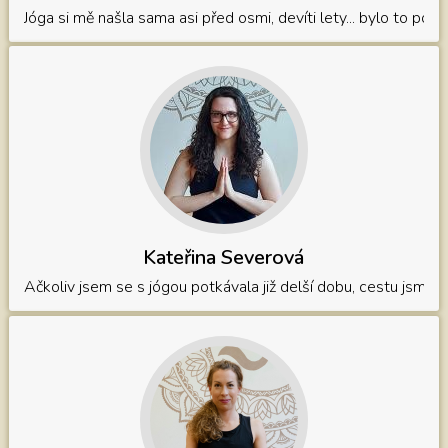
Jóga si mě našla sama asi před osmi, devíti lety... bylo to pozv
Kateřina Severová
Ačkoliv jsem se s jógou potkávala již delší dobu, cestu jsme 