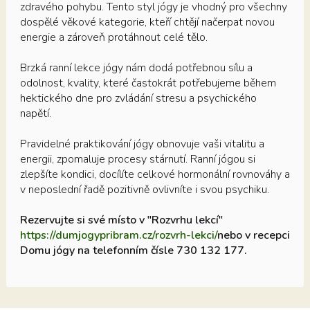
zdravého pohybu. Tento styl jógy je vhodný pro všechny
dospělé věkové kategorie, kteří chtějí načerpat novou
energie a zároveň protáhnout celé tělo.
Brzká ranní lekce jógy nám dodá potřebnou sílu a
odolnost, kvality, které častokrát potřebujeme během
hektického dne pro zvládání stresu a psychického
napětí.
Pravidelné praktikování jógy obnovuje vaši vitalitu a
energii, zpomaluje procesy stárnutí. Ranní jógou si
zlepšíte kondici, docílíte celkové hormonální rovnováhy a
v neposlední řadě pozitivně ovlivníte i svou psychiku.
Rezervujte si své místo v "Rozvrhu lekcí"
https://dumjogypribram.cz/rozvrh-lekci/
nebo v recepci
Domu jógy na telefonním čísle 730 132 177.